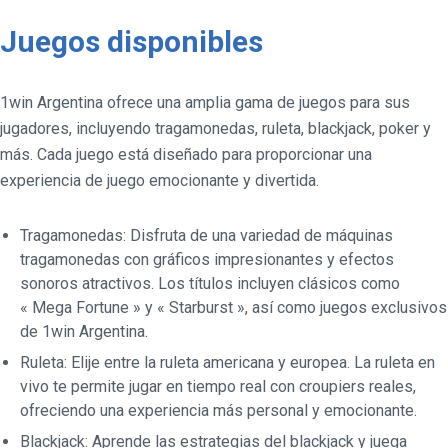
Juegos disponibles
1win Argentina ofrece una amplia gama de juegos para sus
jugadores, incluyendo tragamonedas, ruleta, blackjack, poker y
más. Cada juego está diseñado para proporcionar una
experiencia de juego emocionante y divertida.
Tragamonedas: Disfruta de una variedad de máquinas
tragamonedas con gráficos impresionantes y efectos
sonoros atractivos. Los títulos incluyen clásicos como
« Mega Fortune » y « Starburst », así como juegos exclusivos
de 1win Argentina.
Ruleta: Elije entre la ruleta americana y europea. La ruleta en
vivo te permite jugar en tiempo real con croupiers reales,
ofreciendo una experiencia más personal y emocionante.
Blackjack: Aprende las estrategias del blackjack y juega