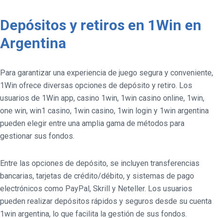
Depósitos y retiros en 1Win en
Argentina
Para garantizar una experiencia de juego segura y conveniente,
1Win ofrece diversas opciones de depósito y retiro. Los
usuarios de 1Win app, casino 1win, 1win casino online, 1win,
one win, win1 casino, 1win casino, 1win login y 1win argentina
pueden elegir entre una amplia gama de métodos para
gestionar sus fondos.
Entre las opciones de depósito, se incluyen transferencias
bancarias, tarjetas de crédito/débito, y sistemas de pago
electrónicos como PayPal, Skrill y Neteller. Los usuarios
pueden realizar depósitos rápidos y seguros desde su cuenta
1win argentina, lo que facilita la gestión de sus fondos.