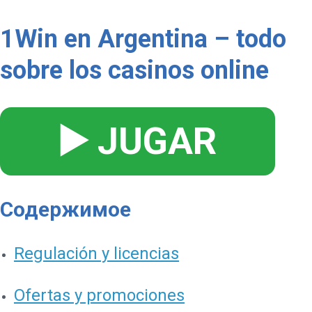
1Win en Argentina – todo
sobre los casinos online
▶️ JUGAR
Содержимое
Regulación y licencias
Ofertas y promociones