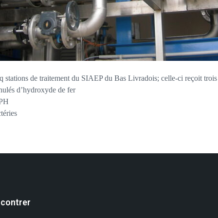
 stations de traitement du SIAEP du Bas Livradois; celle-ci reçoit trois 
anulés d’hydroxyde de fer
 PH
téries
contrer