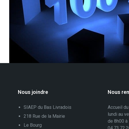
Nous joindre
Nous ren
SIAEP du Bas Livradois
Accueil du
lundi au v
218 Rue de la Mairie
de 8h00 à
Le Bourg
04.73.72.2