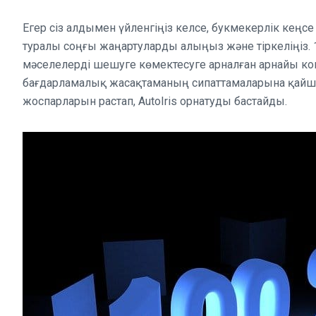
Егер сіз алдымен үйленгіңіз келсе, букмекерлік кең
туралы соңғы жаңартуларды алыңыз және тіркеліңіз. 
мәселелерді шешуге көмектесуге арналған арнайы коман
бағдарламалық жасақтаманың сипаттамаларына қайшы 
жоспарларын растап, AutoIris орнатуды бастайды.