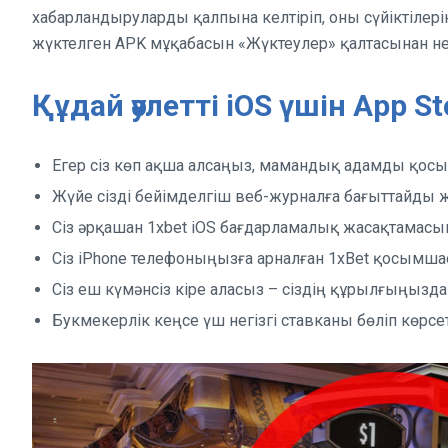
хабарландыруларды қалпына келтіріп, оны сүйіктілер
жүктелген APK мұқабасын «Жүктеулер» қалтасынан не
Құдай әулетті iOS үшін App 
Егер сіз көп ақша алсаңыз, мамандық адамды қосым
Жүйе сізді бейімделгіш веб-журналға бағыттайды 
Сіз әрқашан 1xbet iOS бағдарламалық жасақтамасын
Сіз iPhone телефоныңызға арналған 1xBet қосымшас
Сіз еш күмәнсіз кіре аласыз – сіздің құрылғыңызда
Букмекерлік кеңсе үш негізгі ставканы бөліп көрсетті