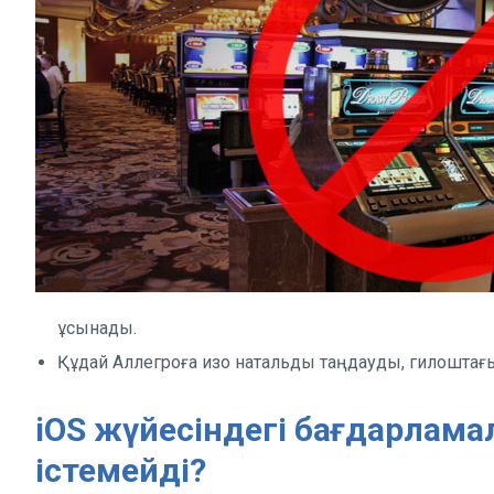
ұсынады.
Құдай Аллегроға изо натальды таңдауды, гилоштағ
iOS жүйесіндегі бағдарлам
істемейді?