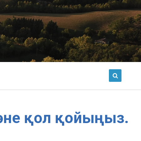
әне қол қойыңыз.