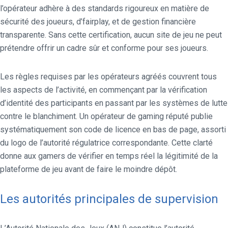
l’opérateur adhère à des standards rigoureux en matière de
sécurité des joueurs, d’fairplay, et de gestion financière
transparente. Sans cette certification, aucun site de jeu ne peut
prétendre offrir un cadre sûr et conforme pour ses joueurs.
Les règles requises par les opérateurs agréés couvrent tous
les aspects de l’activité, en commençant par la vérification
d’identité des participants en passant par les systèmes de lutte
contre le blanchiment. Un opérateur de gaming réputé publie
systématiquement son code de licence en bas de page, assorti
du logo de l’autorité régulatrice correspondante. Cette clarté
donne aux gamers de vérifier en temps réel la légitimité de la
plateforme de jeu avant de faire le moindre dépôt.
Les autorités principales de supervision