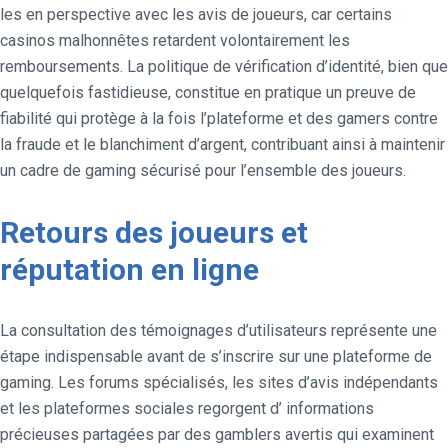
les en perspective avec les avis de joueurs, car certains
casinos malhonnêtes retardent volontairement les
remboursements. La politique de vérification d’identité, bien que
quelquefois fastidieuse, constitue en pratique un preuve de
fiabilité qui protège à la fois l’plateforme et des gamers contre
la fraude et le blanchiment d’argent, contribuant ainsi à maintenir
un cadre de gaming sécurisé pour l’ensemble des joueurs.
Retours des joueurs et
réputation en ligne
La consultation des témoignages d’utilisateurs représente une
étape indispensable avant de s’inscrire sur une plateforme de
gaming. Les forums spécialisés, les sites d’avis indépendants
et les plateformes sociales regorgent d’ informations
précieuses partagées par des gamblers avertis qui examinent