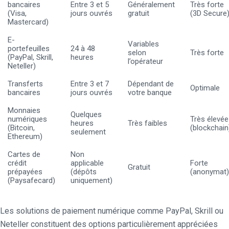
bancaires
Entre 3 et 5
Généralement
Très forte
(Visa,
jours ouvrés
gratuit
(3D Secure
Mastercard)
E-
Variables
portefeuilles
24 à 48
selon
Très forte
(PayPal, Skrill,
heures
l’opérateur
Neteller)
Transferts
Entre 3 et 7
Dépendant de
Optimale
bancaires
jours ouvrés
votre banque
Monnaies
Quelques
numériques
Très élevée
heures
Très faibles
(Bitcoin,
(blockchain
seulement
Ethereum)
Cartes de
Non
crédit
applicable
Forte
Gratuit
prépayées
(dépôts
(anonymat)
(Paysafecard)
uniquement)
Les solutions de paiement numérique comme PayPal, Skrill ou
Neteller constituent des options particulièrement appréciées