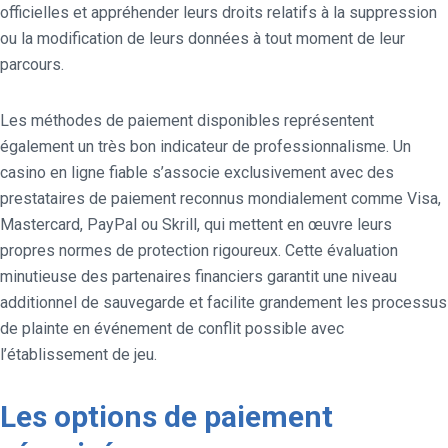
officielles et appréhender leurs droits relatifs à la suppression
ou la modification de leurs données à tout moment de leur
parcours.
Les méthodes de paiement disponibles représentent
également un très bon indicateur de professionnalisme. Un
casino en ligne fiable s’associe exclusivement avec des
prestataires de paiement reconnus mondialement comme Visa,
Mastercard, PayPal ou Skrill, qui mettent en œuvre leurs
propres normes de protection rigoureux. Cette évaluation
minutieuse des partenaires financiers garantit une niveau
additionnel de sauvegarde et facilite grandement les processus
de plainte en événement de conflit possible avec
l’établissement de jeu.
Les options de paiement