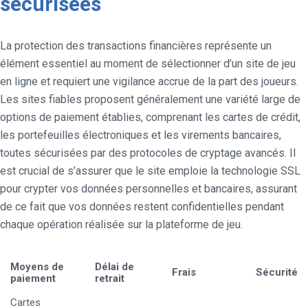
sécurisées
La protection des transactions financières représente un
élément essentiel au moment de sélectionner d’un site de jeu
en ligne et requiert une vigilance accrue de la part des joueurs.
Les sites fiables proposent généralement une variété large de
options de paiement établies, comprenant les cartes de crédit,
les portefeuilles électroniques et les virements bancaires,
toutes sécurisées par des protocoles de cryptage avancés. Il
est crucial de s’assurer que le site emploie la technologie SSL
pour crypter vos données personnelles et bancaires, assurant
de ce fait que vos données restent confidentielles pendant
chaque opération réalisée sur la plateforme de jeu.
Moyens de
Délai de
Frais
Sécurité
paiement
retrait
Cartes