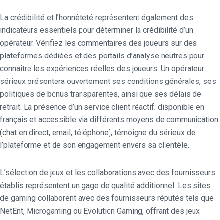
La crédibilité et l’honnêteté représentent également des
indicateurs essentiels pour déterminer la crédibilité d’un
opérateur. Vérifiez les commentaires des joueurs sur des
plateformes dédiées et des portails d’analyse neutres pour
connaître les expériences réelles des joueurs. Un opérateur
sérieux présentera ouvertement ses conditions générales, ses
politiques de bonus transparentes, ainsi que ses délais de
retrait. La présence d’un service client réactif, disponible en
français et accessible via différents moyens de communication
(chat en direct, email, téléphone), témoigne du sérieux de
l’plateforme et de son engagement envers sa clientèle.
L’sélection de jeux et les collaborations avec des fournisseurs
établis représentent un gage de qualité additionnel. Les sites
de gaming collaborent avec des fournisseurs réputés tels que
NetEnt, Microgaming ou Evolution Gaming, offrant des jeux