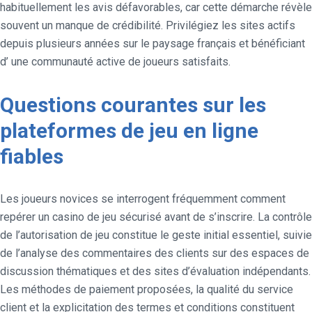
habituellement les avis défavorables, car cette démarche révèle
souvent un manque de crédibilité. Privilégiez les sites actifs
depuis plusieurs années sur le paysage français et bénéficiant
d’ une communauté active de joueurs satisfaits.
Questions courantes sur les
plateformes de jeu en ligne
fiables
Les joueurs novices se interrogent fréquemment comment
repérer un casino de jeu sécurisé avant de s’inscrire. La contrôle
de l’autorisation de jeu constitue le geste initial essentiel, suivie
de l’analyse des commentaires des clients sur des espaces de
discussion thématiques et des sites d’évaluation indépendants.
Les méthodes de paiement proposées, la qualité du service
client et la explicitation des termes et conditions constituent