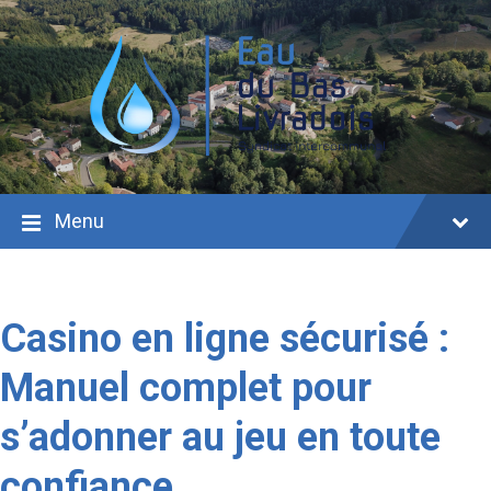
Aller
Passer
Passer
au
à
au
contenu
la
pied
navigation
de
principale
page
Menu
Casino en ligne sécurisé :
Manuel complet pour
s’adonner au jeu en toute
confiance