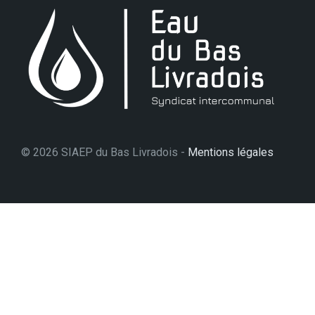
© 2026 SIAEP du Bas Livradois -
Mentions légales