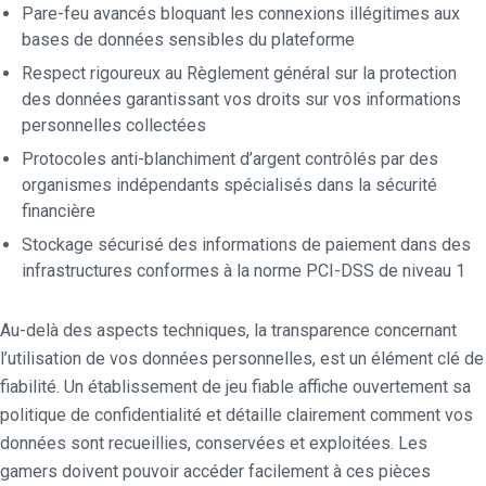
Pare-feu avancés bloquant les connexions illégitimes aux
bases de données sensibles du plateforme
Respect rigoureux au Règlement général sur la protection
des données garantissant vos droits sur vos informations
personnelles collectées
Protocoles anti-blanchiment d’argent contrôlés par des
organismes indépendants spécialisés dans la sécurité
financière
Stockage sécurisé des informations de paiement dans des
infrastructures conformes à la norme PCI-DSS de niveau 1
Au-delà des aspects techniques, la transparence concernant
l’utilisation de vos données personnelles, est un élément clé de
fiabilité. Un établissement de jeu fiable affiche ouvertement sa
politique de confidentialité et détaille clairement comment vos
données sont recueillies, conservées et exploitées. Les
gamers doivent pouvoir accéder facilement à ces pièces