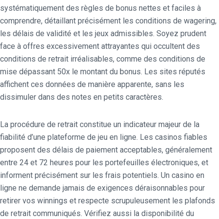
systématiquement des règles de bonus nettes et faciles à
comprendre, détaillant précisément les conditions de wagering,
les délais de validité et les jeux admissibles. Soyez prudent
face à offres excessivement attrayantes qui occultent des
conditions de retrait irréalisables, comme des conditions de
mise dépassant 50x le montant du bonus. Les sites réputés
affichent ces données de manière apparente, sans les
dissimuler dans des notes en petits caractères.
La procédure de retrait constitue un indicateur majeur de la
fiabilité d’une plateforme de jeu en ligne. Les casinos fiables
proposent des délais de paiement acceptables, généralement
entre 24 et 72 heures pour les portefeuilles électroniques, et
informent précisément sur les frais potentiels. Un casino en
ligne ne demande jamais de exigences déraisonnables pour
retirer vos winnings et respecte scrupuleusement les plafonds
de retrait communiqués. Vérifiez aussi la disponibilité du