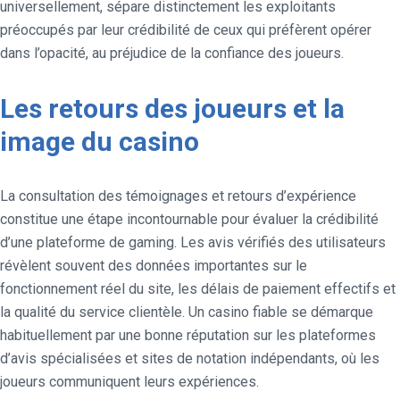
universellement, sépare distinctement les exploitants
préoccupés par leur crédibilité de ceux qui préfèrent opérer
dans l’opacité, au préjudice de la confiance des joueurs.
Les retours des joueurs et la
image du casino
La consultation des témoignages et retours d’expérience
constitue une étape incontournable pour évaluer la crédibilité
d’une plateforme de gaming. Les avis vérifiés des utilisateurs
révèlent souvent des données importantes sur le
fonctionnement réel du site, les délais de paiement effectifs et
la qualité du service clientèle. Un casino fiable se démarque
habituellement par une bonne réputation sur les plateformes
d’avis spécialisées et sites de notation indépendants, où les
joueurs communiquent leurs expériences.