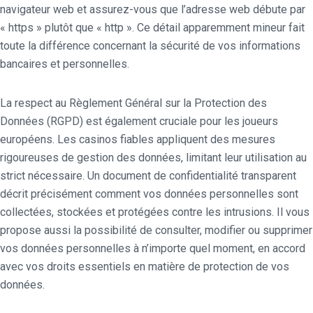
navigateur web et assurez-vous que l’adresse web débute par
« https » plutôt que « http ». Ce détail apparemment mineur fait
toute la différence concernant la sécurité de vos informations
bancaires et personnelles.
La respect au Règlement Général sur la Protection des
Données (RGPD) est également cruciale pour les joueurs
européens. Les casinos fiables appliquent des mesures
rigoureuses de gestion des données, limitant leur utilisation au
strict nécessaire. Un document de confidentialité transparent
décrit précisément comment vos données personnelles sont
collectées, stockées et protégées contre les intrusions. Il vous
propose aussi la possibilité de consulter, modifier ou supprimer
vos données personnelles à n’importe quel moment, en accord
avec vos droits essentiels en matière de protection de vos
données.