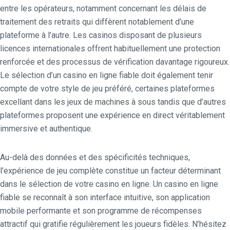
entre les opérateurs, notamment concernant les délais de
traitement des retraits qui diffèrent notablement d’une
plateforme à l’autre. Les casinos disposant de plusieurs
licences internationales offrent habituellement une protection
renforcée et des processus de vérification davantage rigoureux.
Le sélection d’un casino en ligne fiable doit également tenir
compte de votre style de jeu préféré, certaines plateformes
excellant dans les jeux de machines à sous tandis que d’autres
plateformes proposent une expérience en direct véritablement
immersive et authentique.
Au-delà des données et des spécificités techniques,
l’expérience de jeu complète constitue un facteur déterminant
dans le sélection de votre casino en ligne. Un casino en ligne
fiable se reconnaît à son interface intuitive, son application
mobile performante et son programme de récompenses
attractif qui gratifie régulièrement les joueurs fidèles. N’hésitez