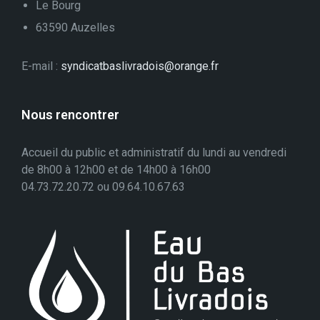
Le Bourg
63590 Auzelles
E-mail :
syndicatbaslivradois@orange.fr
Nous rencontrer
Accueil du public et administratif du lundi au vendredi
de 8h00 à 12h00 et de 14h00 à 16h00
04.73.72.20.72 ou 09.64.10.67.63