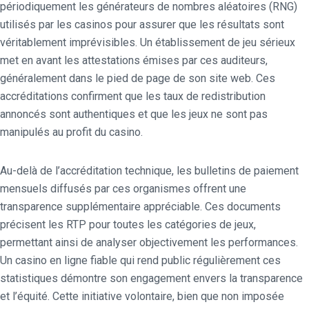
périodiquement les générateurs de nombres aléatoires (RNG)
utilisés par les casinos pour assurer que les résultats sont
véritablement imprévisibles. Un établissement de jeu sérieux
met en avant les attestations émises par ces auditeurs,
généralement dans le pied de page de son site web. Ces
accréditations confirment que les taux de redistribution
annoncés sont authentiques et que les jeux ne sont pas
manipulés au profit du casino.
Au-delà de l’accréditation technique, les bulletins de paiement
mensuels diffusés par ces organismes offrent une
transparence supplémentaire appréciable. Ces documents
précisent les RTP pour toutes les catégories de jeux,
permettant ainsi de analyser objectivement les performances.
Un casino en ligne fiable qui rend public régulièrement ces
statistiques démontre son engagement envers la transparence
et l’équité. Cette initiative volontaire, bien que non imposée