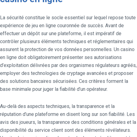
La sécurité constitue le socle essentiel sur lequel repose toute
expérience de jeu en ligne couronnée de succès. Avant de
effectuer un dépôt sur une plateforme, il est impératif de
contrôler plusieurs éléments techniques et réglementaires qui
assurent la protection de vos données personnelles. Un casino
en ligne doit obligatoirement présenter ses autorisations
d’exploitation délivrées par des organismes régulateurs agréés,
employer des technologies de cryptage avancées et proposer
des solutions bancaires sécurisées. Ces critères forment la
base minimale pour juger la fiabilité d’un opérateur.
Au-delà des aspects techniques, la transparence et la
réputation d’une plateforme en disent long sur son fiabilité. Les
avis des joueurs, la transparence des conditions générales et la
disponibilité du service client sont des éléments révélateurs.