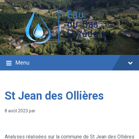
Aller
Passer
Passer
au
à
au
contenu
la
pied
navigation
de
principale
page
Menu
St Jean des Ollières
8 août 2023
par
Analyses réalisées sur la commune de St Jean des Ollières