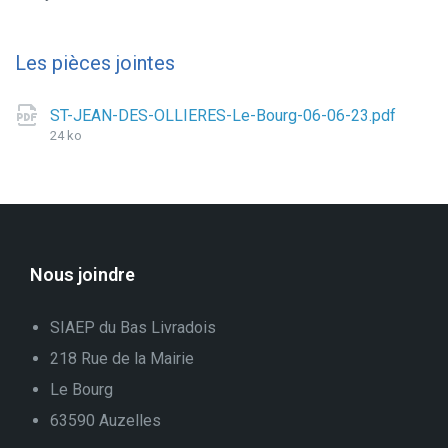
Les pièces jointes
Taille
ST-JEAN-DES-OLLIERES-Le-Bourg-06-06-23.pdf
du
24 ko
fichie
Nous joindre
SIAEP du Bas Livradois
218 Rue de la Mairie
Le Bourg
63590 Auzelles