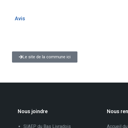
Avis
Le site de la commune ici
Nous joindre
Nous ren
SIAEP du Bas Livradois
Accueil du