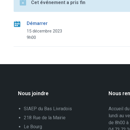
Cet événement a pris fin
Démarrer
15 décembre 2023
9h00
Nous joindre
Nous ren
SIAEP du Bas Livradois
Accueil du
lundi au v
218 Rue de la Mairie
de 8h00 à
Le Bourg
04.73.72.2