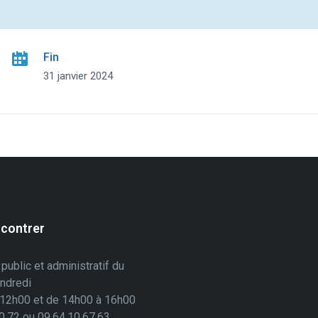
Fin
31 janvier 2024
contrer
 public et administratif du
endredi
 12h00 et de 14h00 à 16h00
0.72 ou 09.64.10.67.63