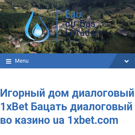
Aller
Passer
Passer
au
à
au
contenu
la
pied
navigation
de
principale
page
Menu
Игорный дом диалоговый
1xBet Бацать диалоговый
во казино ua 1xbet.com