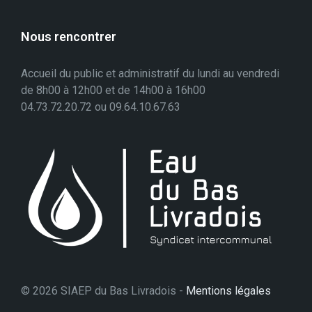
Nous rencontrer
Accueil du public et administratif du lundi au vendredi
de 8h00 à 12h00 et de 14h00 à 16h00
04.73.72.20.72 ou 09.64.10.67.63
© 2026 SIAEP du Bas Livradois -
Mentions légales