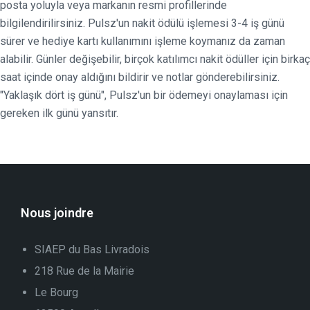
posta yoluyla veya markanın resmi profillerinde
bilgilendirilirsiniz. Pulsz'un nakit ödülü işlemesi 3-4 iş günü
sürer ve hediye kartı kullanımını işleme koymanız da zaman
alabilir. Günler değişebilir, birçok katılımcı nakit ödüller için birkaç
saat içinde onay aldığını bildirir ve notlar gönderebilirsiniz.
"Yaklaşık dört iş günü", Pulsz'un bir ödemeyi onaylaması için
gereken ilk günü yansıtır.
Nous joindre
SIAEP du Bas Livradois
218 Rue de la Mairie
Le Bourg