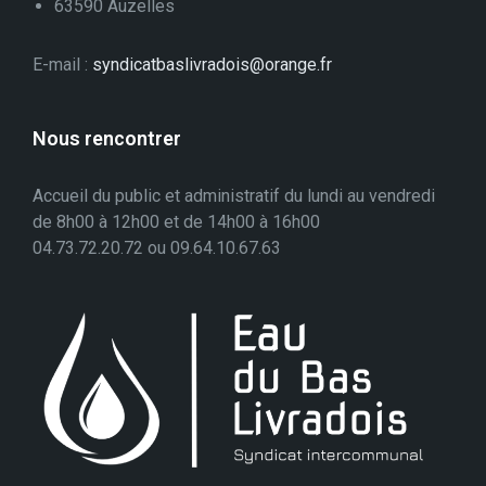
63590 Auzelles
E-mail :
syndicatbaslivradois@orange.fr
Nous rencontrer
Accueil du public et administratif du lundi au vendredi
de 8h00 à 12h00 et de 14h00 à 16h00
04.73.72.20.72 ou 09.64.10.67.63