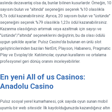
aslında dezavantaj olsa da, bunlar bilinen kusurlardır. Örneğin, 10
sayısını bulun ve "altında" seçeneğini seçerek %10 olasılıkla
9,7x ödül kazanabilirsiniz. Ayrıca, 20 sayısını bulun ve "üstünde"
seçeneğini seçerek %79 olasılıkla 1,23x ödül kazanabilirsiniz.
Kazanma olasılığınızı artırmak veya azaltmak için sayıyı ve
"üstünde"/"altında" seçeneklerini değiştirin; bu da olası ödülü
uygun şekilde ayarlar. Pulsz Casino'da bulunan en ünlü slot
geliştiricilerinden bazıları NetEnt, Playson, Habanero, Pragmatic
Play ve Evoplay'dir. Katılımcılar, oyunun kurallarını ve ortalama
profesyonel geri dönüş oranını inceleyebilirler.
En yeni All of us Casinos:
Anadolu Casino
Pulsz sosyal yerel kumarhanesi, çok sayıda oyun sunan mobil
uyumlu bir web sitesidir. İlk kaydolduğunuzda kazandığınız altın