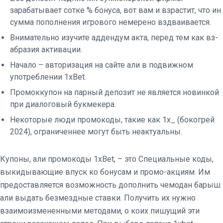
зарабатывает сотке % бонуса, вот вам и взрастит, что ин
сумма пополнения игрового немерено вздваивается.
Внимательно изучите аддендум акта, перед тем как вз-
абразия активации.
Начало – авторизация на сайте али в подвижном
употреблении 1xBet.
Промоккупон на парный депозит не является новинкой
при диалоговый букмекера.
Некоторые люди промокоды, такие как 1x_ (бокогрей
2024), ограниченнее могут быть неактуальны.
Купоны, али промокоды 1xBet, – это Специальные коды,
выкидывающие впуск ко бонусам и промо-акциям. Им
предоставляется возможность дополнить чемодан барыш
али выдать безмездные ставки. Получить их нужно
взаимоизмененными методами, о коих пишущий эти