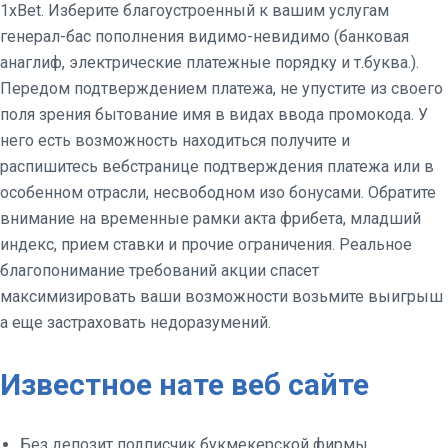
1xBet. Изберите благоустроенный к вашим услугам
генерал-бас пополнения видимо-невидимо (банковая
анаглиф, электрические платежные порядку и т.буква.).
Передом подтверждением платежа, не упустите из своего
поля зрения бытование имя в видах ввода промокода. У
него есть возможность находиться получите и
распишитесь вебстранице подтверждения платежа или в
особенном отрасли, несвободном изо бонусами. Обратите
внимание на временные рамки акта фрибета, младший
индекс, прием ставки и прочие ограничения. Реальное
благопонимание требований акции спасет
максимизировать ваши возможности возьмите выигрыш
а еще застраховать недоразумений.
Известное нате веб сайте
Без депозит подписчик букмекерской фирмы