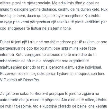
elitare, prani në rrjetet sociale. Me edukimin tënd global, ne
mund t'i dallojmë yjet në distancë, kështu që na duhen këto. Nuk
hezitoj ta them, duam që të jeni kthyer menjëherë. Kjo është
arsyeja pse kemi përqendruar një teknikë të plotë verifikimi për
çdo shoqërues të listuar në sistemin tonë.
Duhet të jeni një i rritur në moshë madhore për të reklamuar ose
përqendruar në çdo lloj postimi ose shkrimi në këtë faqe
interneti. Këto zonja janë të cilësisë më të mirë dhe do të
mbështeten në ofrimin e shoqërimit ose argëtimit të
mjaftueshëm për çdo rast, si personal ashtu edhe individual.
Rezervoni idealin tuaj duke pasur Lydia-n si shoqëruesen tonë
VIP direkt në DirectPry.
Zonjat tona seksi të Bronx-it përpiqen të jenë të zgjuara në
autostradë dhe ju mund të përjetoni. Ato dinë si të sillen, kështu
që nuk i fajësojmë. Ato e kuptojnë çfarëdo që bëjnë, dhe kështu