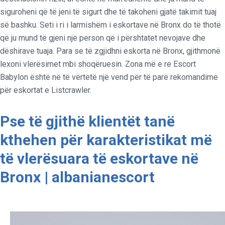
siguroheni që të jeni të sigurt dhe të takoheni gjatë takimit tuaj
së bashku. Seti i ri i larmishëm i eskortave në Bronx do të thotë
që ju mund të gjeni një person që i përshtatet nevojave dhe
dëshirave tuaja. Para se të zgjidhni eskorta në Bronx, gjithmonë
lexoni vlerësimet mbi shoqëruesin. Zona më e re Escort
Babylon është në të vërtetë një vend për të parë rekomandime
për eskortat e Listcrawler.
Pse të gjithë klientët tanë
kthehen për karakteristikat më
të vlerësuara të eskortave në
Bronx | albanianescort