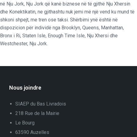
në Nju Jork, Nju Jork që kanë biznese në të gjithë Nju Xhersin
dhe Konektikatin, ne gjithashtu nuk jemi më një vend ku mund të
shkoni shpejt, me tren ose taksi. Shërbimi ynë është në
dispozicion për individë nga Brooklyn, Queens, Manhattan,
Bronx i Ri, Staten Isle, Enough Time Isle, Nju Xhersi dhe
Westchester, Nju Jork.
Nous joindre
SIAEP du Bas Livradois
218 Rue de la Mairie
Le Bourg
63590 Auzelles