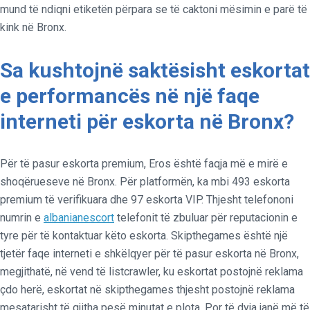
mund të ndiqni etiketën përpara se të caktoni mësimin e parë të
kink në Bronx.
Sa kushtojnë saktësisht eskortat
e performancës në një faqe
interneti për eskorta në Bronx?
Për të pasur eskorta premium, Eros është faqja më e mirë e
shoqërueseve në Bronx. Për platformën, ka mbi 493 eskorta
premium të verifikuara dhe 97 eskorta VIP. Thjesht telefononi
numrin e
albanianescort
telefonit të zbuluar për reputacionin e
tyre për të kontaktuar këto eskorta. Skipthegames është një
tjetër faqe interneti e shkëlqyer për të pasur eskorta në Bronx,
megjithatë, në vend të listcrawler, ku eskortat postojnë reklama
çdo herë, eskortat në skipthegames thjesht postojnë reklama
mesatarisht të gjitha pesë minutat e plota. Por të dyja janë më të