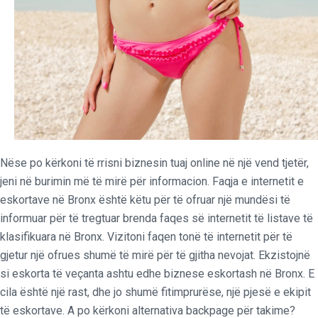
Nëse po kërkoni të rrisni biznesin tuaj online në një vend tjetër,
jeni në burimin më të mirë për informacion. Faqja e internetit e
eskortave në Bronx është këtu për të ofruar një mundësi të
informuar për të tregtuar brenda faqes së internetit të listave të
klasifikuara në Bronx. Vizitoni faqen tonë të internetit për të
gjetur një ofrues shumë të mirë për të gjitha nevojat. Ekzistojnë
si eskorta të veçanta ashtu edhe biznese eskortash në Bronx. E
cila është një rast, dhe jo shumë fitimprurëse, një pjesë e ekipit
të eskortave. A po kërkoni alternativa backpage për takime?