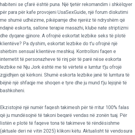
habiteni se çfarë është puna. Një tjetër rekomandim i shkëlqyer
për para për kafe provojeni UsaSexGuide, një forum diskutimi
me shumë udhëzime, pikëpamje dhe njerëz të ndryshëm që
ndajnë eskorta, sallone terapie masazhi, klube nate striptizmi
dhe dyqane gjinore. A ofrojnë eskortat lezbike seks të plotë
klientëve? Pa dyshim, eskortat lezbike do t'u ofrojnë një
shërbim sensual klientëve meshkuj. Kontrolloni faqen e
internetit të personazheve të rinj për të parë nëse eskorta
lezbike në Nju Jork është me të vërtetë e lumtur t'ju ofrojë
zgjidhjen që kërkoni. Shumë eskorta lezbike janë të lumtura të
bëjnë një shfaqje me shoqen e tyre dhe ju mund t'ju lejojnë të
bashkoheni.
Ekzistojnë një numër faqesh takimesh për të rritur 100% falas
që ju mundësojnë të takoni beqarë vendas në zonën tuaj. Për
listën e plotë të faqeve tona të takimeve të rëndësishme
(aktuale deri në vitin 2025) klikoni këtu. Aktualisht të vendosura