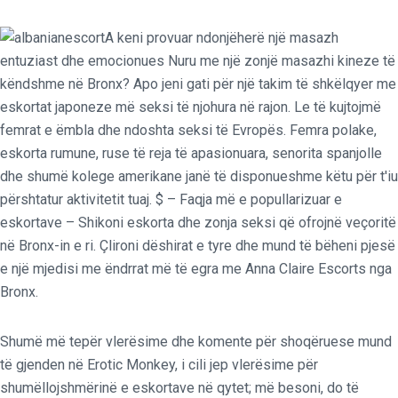
A keni provuar ndonjëherë një masazh
entuziast dhe emocionues Nuru me një zonjë masazhi kineze të
këndshme në Bronx? Apo jeni gati për një takim të shkëlqyer me
eskortat japoneze më seksi të njohura në rajon. Le të kujtojmë
femrat e ëmbla dhe ndoshta seksi të Evropës. Femra polake,
eskorta rumune, ruse të reja të apasionuara, senorita spanjolle
dhe shumë kolege amerikane janë të disponueshme këtu për t'iu
përshtatur aktivitetit tuaj. $ – Faqja më e popullarizuar e
eskortave – Shikoni eskorta dhe zonja seksi që ofrojnë veçoritë
në Bronx-in e ri. Çlironi dëshirat e tyre dhe mund të bëheni pjesë
e një mjedisi me ëndrrat më të egra me Anna Claire Escorts nga
Bronx.
Shumë më tepër vlerësime dhe komente për shoqëruese mund
të gjenden në Erotic Monkey, i cili jep vlerësime për
shumëllojshmërinë e eskortave në qytet; më besoni, do të