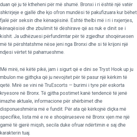
duan që ju të ktheheni për më shumë. Bronxi i ri është një vatër
shkrirjeje e gjallë dhe kjo ofron mundësi të pakufizuara kur bëhet
fjalë për seksin dhe kënaqësinë. Është thelbi më i ri i nxjerrjes,
kënaqësisë dhe zbulimit të dëshirave që as nuk e dinit se i
kishit. Ja udhëzuesi përfundimtar për të zgjedhur shoqëruesen
më të përshtatshme nëse jeni nga Bronxi dhe si të krijoni një
ndjesi vërtet të paharrueshme.
Më mirë, në këtë pikë, jam i sigurt që e dini se Tryst Hook up ju
mbulon me gjithçka që ju nevojitet për të pasur një kërkim të
qetë. Mirë se vini në TruEscorts — burimi i tyre për eskorta
kryesore në Bronx. Të gjitha postimet kanë tendencë të jenë
imazhe aktuale, informacione për shërbimet dhe
disponueshmëria më e fundit. Për ata që kërkojnë diçka më
specifike, lista më e re e shoqërueseve në Bronx vjen me një
gamë të gjerë miqsh, secila duke ofruar ndërtimin e saj dhe
karakterin tuaj.