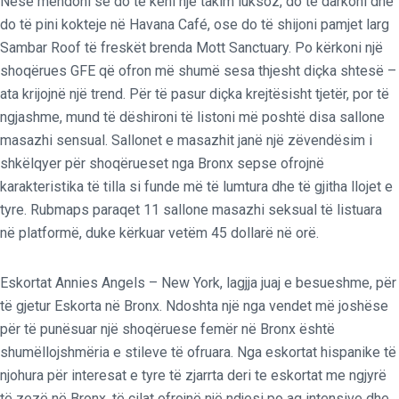
Nëse mendoni se do të keni një takim luksoz, do të darkoni dhe
do të pini kokteje në Havana Café, ose do të shijoni pamjet larg
Sambar Roof të freskët brenda Mott Sanctuary. Po kërkoni një
shoqërues GFE që ofron më shumë sesa thjesht diçka shtesë –
ata krijojnë një trend. Për të pasur diçka krejtësisht tjetër, por të
ngjashme, mund të dëshironi të listoni më poshtë disa sallone
masazhi sensual.
Sallonet e masazhit janë një zëvendësim i
shkëlqyer për shoqërueset nga Bronx sepse ofrojnë
karakteristika të tilla si funde më të lumtura dhe të gjitha llojet e
tyre. Rubmaps paraqet 11 sallone masazhi seksual të listuara
në platformë, duke kërkuar vetëm 45 dollarë në orë.
Eskortat Annies Angels – New York, lagjja juaj e besueshme, për
të gjetur Eskorta në Bronx. Ndoshta një nga vendet më joshëse
për të punësuar një shoqëruese femër në Bronx është
shumëllojshmëria e stileve të ofruara. Nga eskortat hispanike të
njohura për interesat e tyre të zjarrta deri te eskortat me ngjyrë
të zezë në Bronx, të cilat ofrojnë një ndjesi po aq intensive dhe