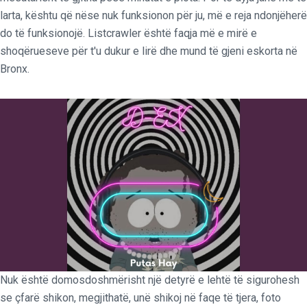
larta, kështu që nëse nuk funksionon për ju, më e reja ndonjëherë
do të funksionojë. Listcrawler është faqja më e mirë e
shoqërueseve për t'u dukur e lirë dhe mund të gjeni eskorta në
Bronx.
Nuk është domosdoshmërisht një detyrë e lehtë të sigurohesh
se çfarë shikon, megjithatë, unë shikoj në faqe të tjera, foto