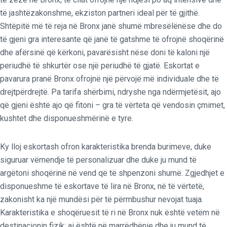
të jashtëzakonshme, ekziston partneri ideal për të gjithë.
Shtëpitë më të reja në Bronx janë shumë mbresëlënëse dhe do
të gjeni gra interesante që janë të gatshme të ofrojnë shoqërinë
dhe afërsinë që kërkoni, pavarësisht nëse doni të kaloni një
periudhë të shkurtër ose një periudhë të gjatë. Eskortat e
pavarura pranë Bronx ofrojnë një përvojë më individuale dhe të
drejtpërdrejtë. Pa tarifa shërbimi, ndryshe nga ndërmjetësit, ajo
që gjeni është ajo që fitoni – gra të vërteta që vendosin çmimet,
kushtet dhe disponueshmërinë e tyre.
Ky lloj eskortash ofron karakteristika brenda burimeve, duke
siguruar vëmendje të personalizuar dhe duke ju mund të
argëtoni shoqërinë në vend që të shpenzoni shumë. Zgjedhjet e
disponueshme të eskortave të lira në Bronx, në të vërtetë,
zakonisht ka një mundësi për të përmbushur nevojat tuaja.
Karakteristika e shoqëruesit të ri në Bronx nuk është vetëm në
destinacionin fizik; ai është në marrëdhënie dhe ju mund të