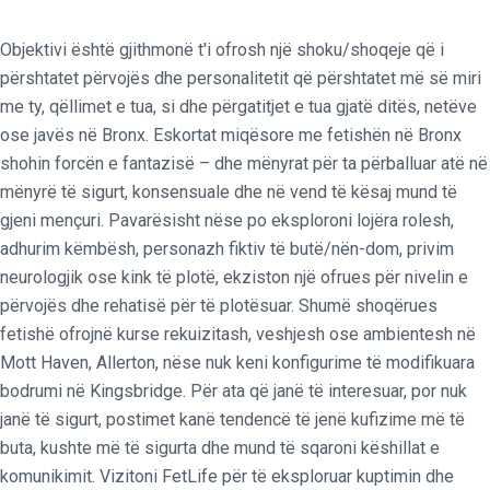
Objektivi është gjithmonë t'i ofrosh një shoku/shoqeje që i
përshtatet përvojës dhe personalitetit që përshtatet më së miri
me ty, qëllimet e tua, si dhe përgatitjet e tua gjatë ditës, netëve
ose javës në Bronx. Eskortat miqësore me fetishën në Bronx
shohin forcën e fantazisë – dhe mënyrat për ta përballuar atë në
mënyrë të sigurt, konsensuale dhe në vend të kësaj mund të
gjeni mençuri. Pavarësisht nëse po eksploroni lojëra rolesh,
adhurim këmbësh, personazh fiktiv të butë/nën-dom, privim
neurologjik ose kink të plotë, ekziston një ofrues për nivelin e
përvojës dhe rehatisë për të plotësuar. Shumë shoqërues
fetishë ofrojnë kurse rekuizitash, veshjesh ose ambientesh në
Mott Haven, Allerton, nëse nuk keni konfigurime të modifikuara
bodrumi në Kingsbridge. Për ata që janë të interesuar, por nuk
janë të sigurt, postimet kanë tendencë të jenë kufizime më të
buta, kushte më të sigurta dhe mund të sqaroni këshillat e
komunikimit. Vizitoni FetLife për të eksploruar kuptimin dhe