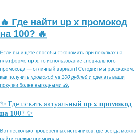
🔥 Где найти
up x промокод
на 100
? 🔥
Если вы ищете способы сэкономить при покупках на
платформе
up x
, то использование специального
промокода — отличный вариант! Сегодня мы расскажем,
как получить
промокод на 100 рублей
и сделать ваши
покупки более выгодными 🎁.
up x промокод
✨ Где искать актуальный
на 100
? ✨
Вот несколько проверенных источников, где всегда можно
найти свежие промокоды: