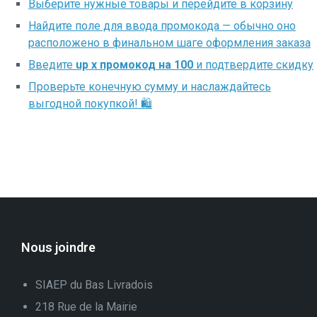
Выберите нужные товары и перейдите в корзину
Найдите поле для ввода промокода — обычно оно
расположено в финальном шаге оформления заказа
Введите
up x промокод на 100
и подтвердите скидку
Проверьте конечную сумму и наслаждайтесь
выгодной покупкой! 🛍️
Nous joindre
SIAEP du Bas Livradois
218 Rue de la Mairie