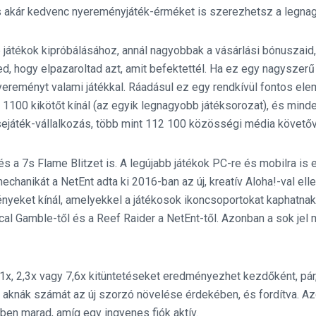
s akár kedvenc nyereményjáték-érméket is szerezhetsz a legn
bb játékok kipróbálásához, annál nagyobbak a vásárlási bónusza
ed, hogy elpazaroltad azt, amit befektettél. Ha ez egy nagyszerű
yereményt valami játékkal. Ráadásul ez egy rendkívül fontos ele
1100 kikötőt kínál (az egyik legnagyobb játéksorozat), és minde
sejáték-vállalkozás, több mint 112 100 közösségi média követőv
 a 7s Flame Blitzet is. A legújabb játékok PC-re és mobilra is el
echanikát a NetEnt adta ki 2016-ban az új, kreatív Aloha!-val e
ényeket kínál, amelyekkel a játékosok ikoncsoportokat kaphatn
 Gamble-től és a Reef Raider a NetEnt-től. Azonban a sok jel m
1x, 2,3x vagy 7,6x kitüntetéseket eredményezhet kezdőként, pár
 aknák számát az új szorzó növelése érdekében, és fordítva. Az
ben marad, amíg egy ingyenes fiók aktív.