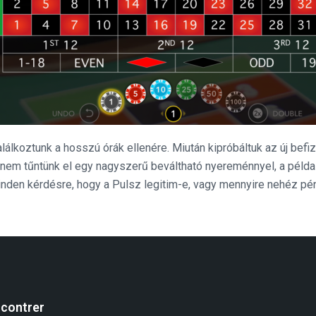
lálkoztunk a hosszú órák ellenére. Miután kipróbáltuk az új befiz
ár nem tűntünk el egy nagyszerű beváltható nyereménnyel, a péld
den kérdésre, hogy a Pulsz legitim-e, vagy mennyire nehéz pénz
contrer