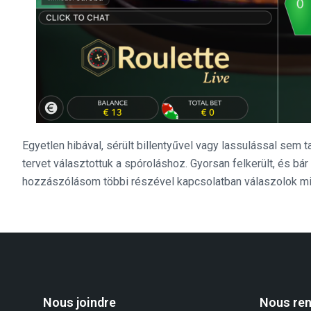
Egyetlen hibával, sérült billentyűvel vagy lassulással sem ta
tervet választottuk a spóroláshoz. Gyorsan felkerült, és b
hozzászólásom többi részével kapcsolatban válaszolok min
Nous joindre
Nous ren