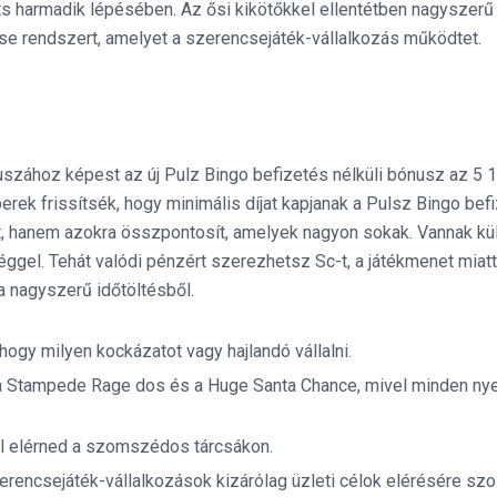
s harmadik lépésében. Az ősi kikötőkkel ellentétben nagyszerű 
ése rendszert, amelyet a szerencsejáték-vállalkozás működtet.
uszához képest az új Pulz Bingo befizetés nélküli bónusz az 5 1
rek frissítsék, hogy minimális díjat kapjanak a Pulsz Bingo befi
, hanem azokra összpontosít, amelyek nagyon sokak. Vannak külö
ggel. Tehát valódi pénzért szerezhetsz Sc-t, a játékmenet miat
a nagyszerű időtöltésből.
 hogy milyen kockázatot vagy hajlandó vállalni.
t a Stampede Rage dos és a Huge Santa Chance, mivel minden n
ell elérned a szomszédos tárcsákon.
rencsejáték-vállalkozások kizárólag üzleti célok elérésére szo