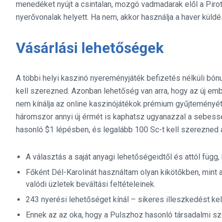
menedéket nyújt a csintalan, mozgó vadmadarak elől a Pirot
nyerővonalak helyett. Ha nem, akkor használja a haver küld
Vásárlási lehetőségek
A többi helyi kaszinó nyereményjáték befizetés nélküli bón
kell szerezned. Azonban lehetőség van arra, hogy az új embe
nem kínálja az online kaszinójátékok prémium gyűjteményét
háromszor annyi új érmét is kaphatsz ugyanazzal a sebessé
hasonló $1 lépésben, és legalább 100 Sc-t kell szerezned 
A választás a saját anyagi lehetőségeidtől és attól függ,
Főként Dél-Karolinát használtam olyan kikötőkben, min
valódi üzletek beváltási feltételeinek.
243 nyerési lehetőséget kínál – sikeres illeszkedést k
Ennek az az oka, hogy a Pulszhoz hasonló társadalmi sze