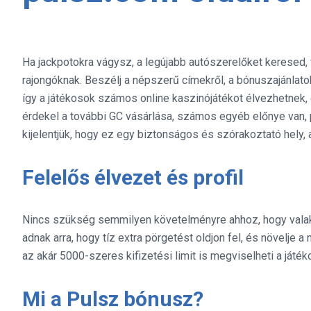
Ha jackpotokra vágysz, a legújabb autószerelőket keresed,
rajongóknak. Beszélj a népszerű címekről, a bónuszajánlatok
így a játékosok számos online kaszinójátékot élvezhetnek
érdekel a további GC vásárlása, számos egyéb előnye van, 
kijelentjük, hogy ez egy biztonságos és szórakoztató hely,
Felelős élvezet és profil
Nincs szükség semmilyen követelményre ahhoz, hogy valaki 
adnak arra, hogy tíz extra pörgetést oldjon fel, és növelje 
az akár 5000-szeres kifizetési limit is megviselheti a játék
Mi a Pulsz bónusz?