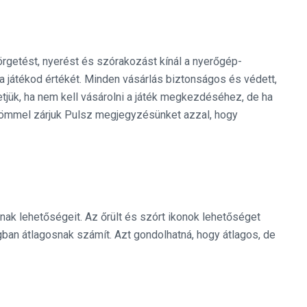
rgetést, nyerést és szórakozást kínál a nyerőgép-
 a játékod értékét. Minden vásárlás biztonságos és védett,
tjük, ha nem kell vásárolni a játék megkezdéséhez, de ha
Örömmel zárjuk Pulsz megjegyzésünket azzal, hogy
ak lehetőségeit. Az őrült és szórt ikonok lehetőséget
rágban átlagosnak számít. Azt gondolhatná, hogy átlagos, de