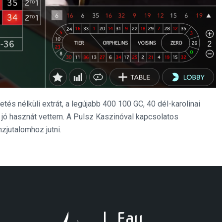
etés nélküli extrát, a legújabb 400 100 GC, 40 dél-karolinai
a jó hasznát vettem. A Pulsz Kaszinóval kapcsolatos
jutalomhoz jutni.