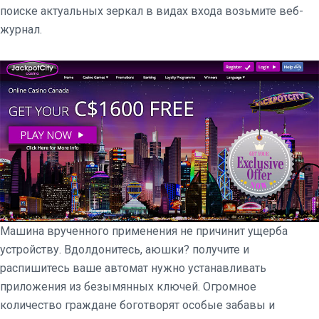
поиске актуальных зеркал в видах входа возьмите веб-
журнал.
Машина врученного применения не причинит ущерба
устройству. Вдолдонитесь, аюшки? получите и
распишитесь ваше автомат нужно устанавливать
приложения из безымянных ключей. Огромное
количество граждане боготворят особые забавы и