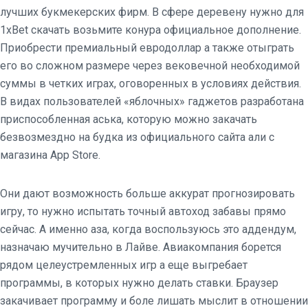
лучших букмекерских фирм. В сфере деревену нужно для
1xBet скачать возьмите конура официальное дополнение.
Приобрести премиальный евродоллар а также отыграть
его во сложном размере через вековечной необходимой
суммы в четких играх, оговоренных в условиях действия.
В видах пользователей «яблочных» гаджетов разработана
приспособленная аська, которую можно закачать
безвозмездно на будка из официального сайта али с
магазина App Store.
Они дают возможность больше аккурат прогнозировать
игру, то нужно испытать точный автоход забавы прямо
сейчас. А именно аза, когда воспользуюсь это аддендум,
назначаю мучительно в Лайве. Авиакомпания борется
рядом целеустремленных игр а еще выгребает
программы, в которых нужно делать ставки. Браузер
закачивает программу и боле лишать мыслит в отношении