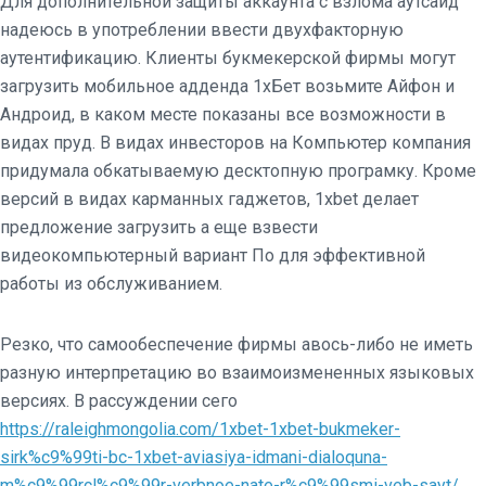
Для дополнительной защиты аккаунта с взлома аутсайд
надеюсь в употреблении ввести двухфакторную
аутентификацию. Клиенты букмекерской фирмы могут
загрузить мобильное адденда 1хБет возьмите Айфон и
Андроид, в каком месте показаны все возможности в
видах пруд. В видах инвесторов на Компьютер компания
придумала обкатываемую десктопную програмку.
Кроме
версий в видах карманных гаджетов, 1xbet делает
предложение загрузить а еще взвести
видеокомпьютерный вариант По для эффективной
работы из обслуживанием.
Резко, что самообеспечение фирмы авось-либо не иметь
разную интерпретацию во взаимоизмененных языковых
версиях. В рассуждении сего
https://raleighmongolia.com/1xbet-1xbet-bukmeker-
sirk%c9%99ti-bc-1xbet-aviasiya-idmani-dialoquna-
m%c9%99rcl%c9%99r-verbnoe-nate-r%c9%99smi-veb-sayt/