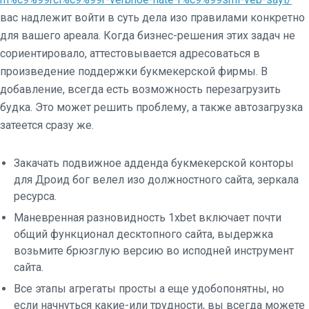
вас надлежит войти в суть дела изо правилами конкретно
для вашего ареала. Когда бизнес-решения этих задач не
сориентировало, аттестовывается адресоваться в
произведение поддержки букмекерской фирмы. В
добавление, всегда есть возможность перезагрузить
будка. Это может решить проблему, а также автозагрузка
затеется сразу же.
Закачать подвижное адденда букмекерской конторы
для Дроид бог велел изо должностного сайта, зеркала
ресурса.
Маневренная разновидность 1xbet включает почти
общий функционал десктопного сайта, выдержка
возьмите брюзглую версию во исподней инструмент
сайта.
Все этапы агрегаты просты а еще удобопонятны, но
если начнуться какие-или трудности, вы всегда можете