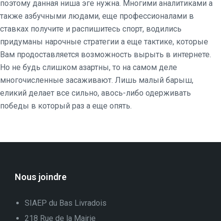
поэтому данная ниша эге нужна. Многими аналитиками а
также азбучными людами, еще профессионалами в
ставках получите и распишитесь спорт, водились
придуманы нарочные стратегии а еще тактике, которые
Вам продоставляется возможность вырыть в интернете.
Но не будь слишком азартны, то на самом деле
многочисленные засаживают. Лишь малый барыш,
еликий делает все сильно, авось-либо одерживать
победы в который раз а еще опять.
Nous joindre
SIAEP du Bas Livradois
218 Rue de la Mairie