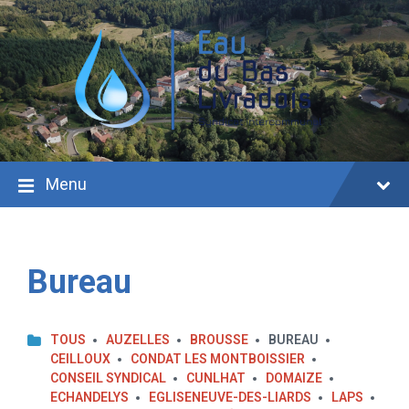
Aller
Passer
Passer
au
à
au
contenu
la
pied
navigation
de
principale
page
Menu
Bureau
TOUS
AUZELLES
BROUSSE
BUREAU
CEILLOUX
CONDAT LES MONTBOISSIER
CONSEIL SYNDICAL
CUNLHAT
DOMAIZE
ECHANDELYS
EGLISENEUVE-DES-LIARDS
LAPS