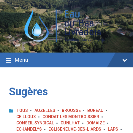
Aller
Passer
Passer
au
à
au
contenu
la
pied
navigation
de
principale
page
Menu
Sugères
TOUS
AUZELLES
BROUSSE
BUREAU
CEILLOUX
CONDAT LES MONTBOISSIER
CONSEIL SYNDICAL
CUNLHAT
DOMAIZE
ECHANDELYS
EGLISENEUVE-DES-LIARDS
LAPS