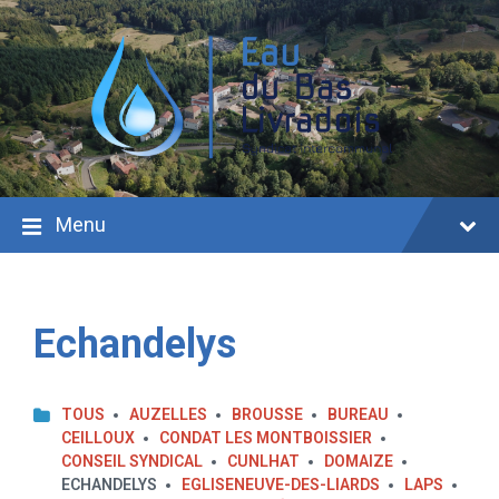
Aller
Passer
Passer
au
à
au
contenu
la
pied
navigation
de
principale
page
Menu
Echandelys
TOUS
AUZELLES
BROUSSE
BUREAU
CEILLOUX
CONDAT LES MONTBOISSIER
CONSEIL SYNDICAL
CUNLHAT
DOMAIZE
ECHANDELYS
EGLISENEUVE-DES-LIARDS
LAPS